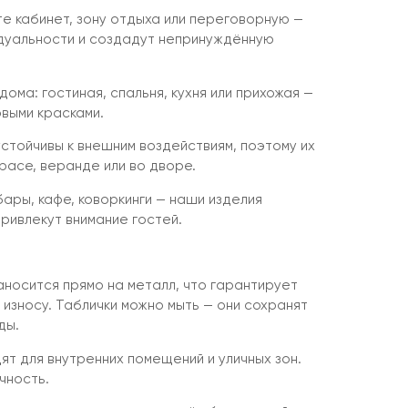
те кабинет, зону отдыха или переговорную —
дуальности и создадут непринуждённую
ома: гостиная, спальня, кухня или прихожая —
овыми красками.
устойчивы к внешним воздействиям, поэтому их
расе, веранде или во дворе.
ары, кафе, коворкинги — наши изделия
ривлекут внимание гостей.
аносится прямо на металл, что гарантирует
 износу. Таблички можно мыть — они сохранят
ды.
т для внутренних помещений и уличных зон.
чность.