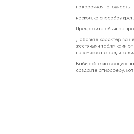
подарочная готовность —
несколько способов крепл
Превратите обычное прос
Добавьте характер ваше
жестяными табличками от
напоминает о том, что жи
Выбирайте мотивационный
создайте атмосферу, ко