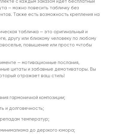
плекте с каждым заказом идёт бесплатный
ута — можно повесить табличку без
нтов. Также есть возможность крепления на
ическая табличка — это оригинальный и
е, другу или близкому человеку по любому
новоселье, повышение или просто «чтобы
именте — мотивационные послания,
чные цитаты и забавные демотиваторы. Вы
который отражает ваш стиль!
ния гармоничной композиции;
ть и долговечность;
перепадам температур;
 минимализма до дерзкого юмора;