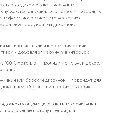
зицию в едином стиле — все наши
выпускаются сериями. Это позволит оформить
 и эффектно: разместите несколько
аждайтесь продуманным дизайном!
ми мотивационными и юмористическими
тивом и добавляют изюминку в интерьер.
з 100 % металла — прочный и стильный декор,
е годы.
оничным или броским дизайном — подойдут для
т домашней обстановки до коммерческих
 вдохновляющими цитатами или ироничными
ут настроение и станут темой для