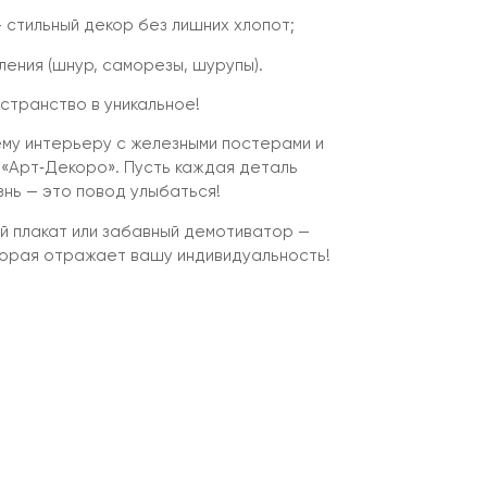
 стильный декор без лишних хлопот;
ения (шнур, саморезы, шурупы).
транство в уникальное!
му интерьеру с железными постерами и
 «Арт‑Декоро». Пусть каждая деталь
знь — это повод улыбаться!
 плакат или забавный демотиватор —
торая отражает вашу индивидуальность!