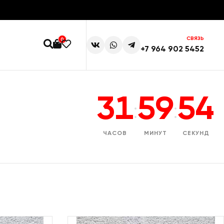
СВЯЗЬ
0
+7 964 902 5452
31
59
53
:
:
ЧАСОВ
МИНУТ
СЕКУНД