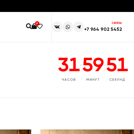
СВЯЗЬ
0
+7 964 902 5452
31
59
50
:
:
ЧАСОВ
МИНУТ
СЕКУНД