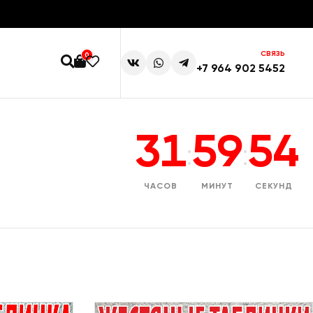
СВЯЗЬ
0
+7 964 902 5452
31
59
53
:
:
ЧАСОВ
МИНУТ
СЕКУНД