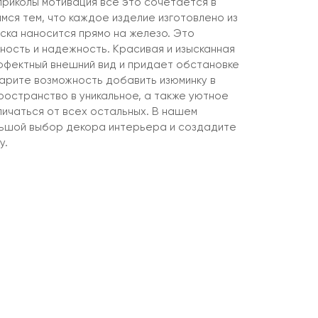
приколы мотивация все это сочетается в
мся тем, что каждое изделие изготовлено из
ска наносится прямо на железо. Это
ность и надежность. Красивая и изысканная
фектный внешний вид и придает обстановке
арите возможность добавить изюминку в
ространство в уникальное, а также уютное
личаться от всех остальных. В нашем
льшой выбор декора интерьера и создадите
у.