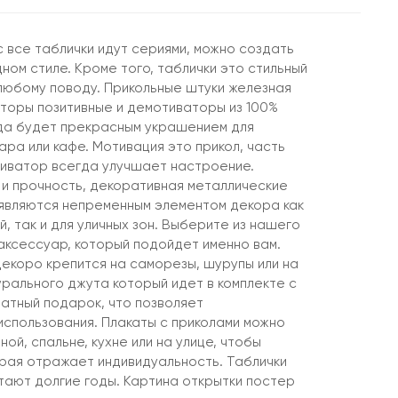
 все таблички идут сериями, можно создать
ном стиле. Кроме того, таблички это стильный
любому поводу. Прикольные штуки железная
аторы позитивные и демотиваторы из 100%
да будет прекрасным украшением для
ара или кафе. Мотивация это прикол, часть
тиватор всегда улучшает настроение.
 и прочность, декоративная металлические
являются непременным элементом декора как
, так и для уличных зон. Выберите из нашего
ксессуар, который подойдет именно вам.
екоро крепится на саморезы, шурупы или на
урального джута который идет в комплекте с
латный подарок, что позволяет
спользования. Плакаты с приколами можно
ной, спальне, кухне или на улице, чтобы
рая отражает индивидуальность. Таблички
етают долгие годы. Картина открытки постер