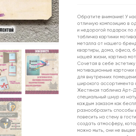
Обратите внимание! У нас
отличную композицию в од
и недорогой подарок по 
табличка картинки мотив
металла от нашего брен
квартиры, дома, офиса, б
нашей жизни, картина мо
Сочетая в себе эстетику
мотивационные карточки 
для внутренних помещений
широкого ассортимента а
Жестяная табличка Арт-Д
специальный шнур из нат
каждым заказом как бесп
разнообразить способы и
повесить на стену в гости
создать атмосферу, кото
можно мыть, они не выцв