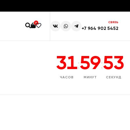
СВЯЗЬ
0
+7 964 902 5452
31
59
53
:
:
ЧАСОВ
МИНУТ
СЕКУНД