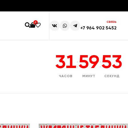
СВЯЗЬ
0
+7 964 902 5452
31
59
52
:
:
ЧАСОВ
МИНУТ
СЕКУНД