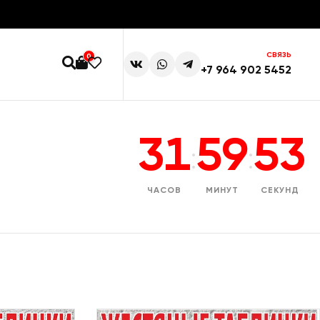
СВЯЗЬ
0
+7 964 902 5452
31
59
52
:
:
ЧАСОВ
МИНУТ
СЕКУНД