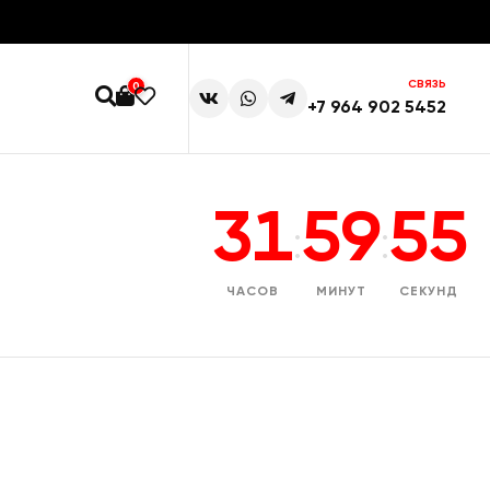
СВЯЗЬ
0
+7 964 902 5452
31
59
54
:
:
ЧАСОВ
МИНУТ
СЕКУНД