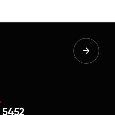
Ы
 5452