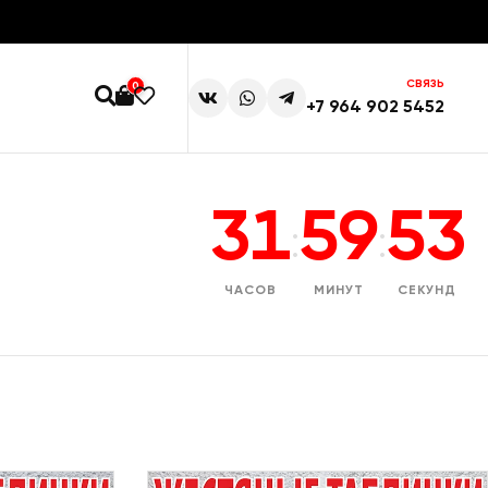
СВЯЗЬ
0
+7 964 902 5452
31
59
52
:
:
ЧАСОВ
МИНУТ
СЕКУНД