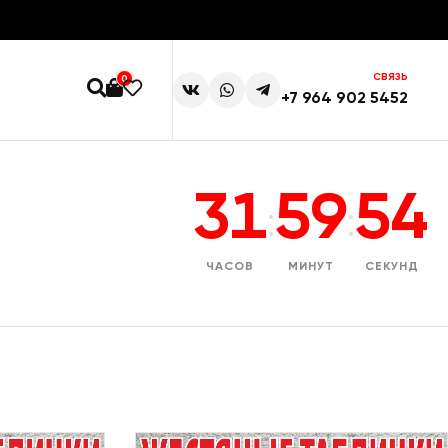
СВЯЗЬ
0
+7 964 902 5452
31
59
53
:
:
ЧАСОВ
МИНУТ
СЕКУНД