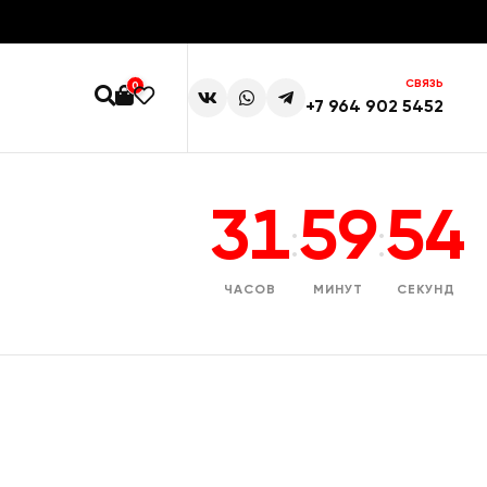
СВЯЗЬ
0
+7 964 902 5452
31
59
53
:
:
ЧАСОВ
МИНУТ
СЕКУНД