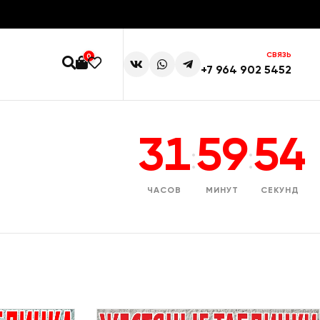
СВЯЗЬ
0
+7 964 902 5452
31
59
53
:
:
ЧАСОВ
МИНУТ
СЕКУНД