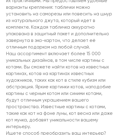
их практичными. Мы предоставляем удобные
варианты крепления: таблички можно
установить на саморезы или повесить на шнур
из натурального джута, который идет в
комплекте. Каждая табличка аккуратно
упакована в защитный пакет и дополнительно
завернута в эко-картон, что делает её
отличным подарком на любой случай.
Наш ассортимент включает более 15 000
уникальных дизайнов, в том числе картины с
котами. Вы сможете найти котов на известных
картинах, котов на картинах известных
художников, таких как кот в стиле кубизм или
абстракция. Яркие картинки котов, наподобие
картины с черным котом или синими котами,
будут отличным украшением вашего
пространства. Известные картины с котами,
такие как кот на фоне луны, кот весна или даже
кот мунка, добавят уникальности вашему
интерьеру.
Ищете способ преобразить ваш интерьер?