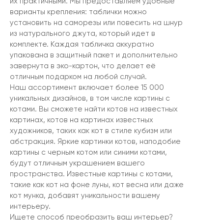
их практичными. Мы предоставляем удобные
варианты крепления: таблички можно
установить на саморезы или повесить на шнур
из натурального джута, который идет в
комплекте. Каждая табличка аккуратно
упакована в защитный пакет и дополнительно
завернута в эко-картон, что делает её
отличным подарком на любой случай.
Наш ассортимент включает более 15 000
уникальных дизайнов, в том числе картины с
котами. Вы сможете найти котов на известных
картинах, котов на картинах известных
художников, таких как кот в стиле кубизм или
абстракция. Яркие картинки котов, наподобие
картины с черным котом или синими котами,
будут отличным украшением вашего
пространства. Известные картины с котами,
такие как кот на фоне луны, кот весна или даже
кот мунка, добавят уникальности вашему
интерьеру.
Ищете способ преобразить ваш интерьер?