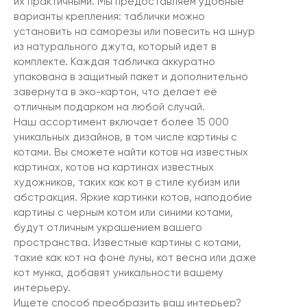
их практичными. Мы предоставляем удобные
варианты крепления: таблички можно
установить на саморезы или повесить на шнур
из натурального джута, который идет в
комплекте. Каждая табличка аккуратно
упакована в защитный пакет и дополнительно
завернута в эко-картон, что делает её
отличным подарком на любой случай.
Наш ассортимент включает более 15 000
уникальных дизайнов, в том числе картины с
котами. Вы сможете найти котов на известных
картинах, котов на картинах известных
художников, таких как кот в стиле кубизм или
абстракция. Яркие картинки котов, наподобие
картины с черным котом или синими котами,
будут отличным украшением вашего
пространства. Известные картины с котами,
такие как кот на фоне луны, кот весна или даже
кот мунка, добавят уникальности вашему
интерьеру.
Ищете способ преобразить ваш интерьер?