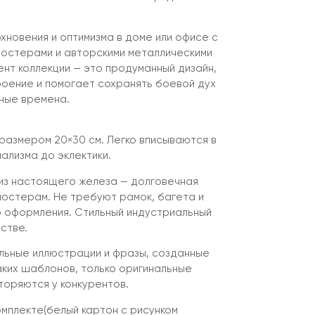
новения и оптимизма в доме или офисе с
остерами и авторскими металлическими
ент коллекции — это продуманный дизайн,
оение и помогает сохранять боевой дух
ные времена.
азмером 20×30 см. Легко вписываются в
ализма до эклектики.
из настоящего железа — долговечная
остерам. Не требуют рамок, багета и
 оформления. Стильный индустриальный
стве.
альные иллюстрации и фразы, созданные
аких шаблонов, только оригинальные
торяются у конкурентов.
омплекте(белый картон с рисунком