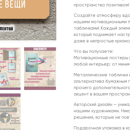
пространство позитивом!
Создайте атмосферу вдох
нашими мотивационными п
табличками! Каждый элем
который поднимает настр
даже в непростые кризис
Что вы получаете:
Мотивационные постеры р
любой интерьер: от миним
Металлические таблички 
альтернатива бумажным п
прочего дополнительного
акцент в вашем простран
Авторский дизайн — уник
нашими художниками. Ник
решения, которые не пов
Подарочная упаковка в к