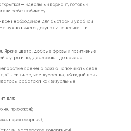
открытка) — идеальный вариант, готовый
м или себе любимому.
 всё необходимое для быстрой и удобной
 Не нужно ничего докупать: повесили — и
. Яркие цвета, добрые фразы и позитивные
й с утра и поддерживают до вечера.
 непростые времена важно напоминать себе
я», «Ты сильнее, чем думаешь», «Каждый день
иваторы работают как визуальные
ит для:
ухня, прихожая);
ыха, переговорная);
студии, мастерские, коворкинги).