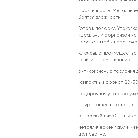
Практичность. Металличес
боятся влажности.
Готов к подарку. Упаковк
идеальным сюрпризом на 
просто «чтобы порадоват
Ключевые преимущества в
позитивные мотивационны
антикризисные послания 
компактный формат 20×30
подарочная упаковка уже 
шнур‑подвес в подарок —
авторский дизайн: ни у ко
металлические таблички 
долговечно.