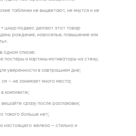
кие таблички не выцветают, не мнутся и не
а + шнур‑подвес делают этот товар
день рождения, новоселье, повышение или
ь».
 одном списке:
е постеры и картины‑мотиваторы на стену;
для уверенности в завтрашнем дне;
 см — не занимает много места;
в комплекте;
 вешайте сразу после распаковки;
го такого больше нет;
из настоящего железа — стильно и