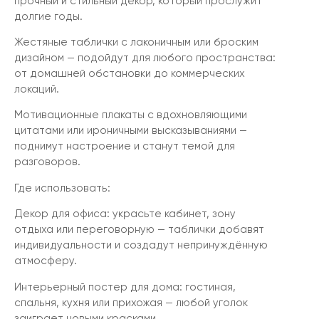
прочный и стильный декор, который прослужит
долгие годы.
Жестяные таблички с лаконичным или броским
дизайном — подойдут для любого пространства:
от домашней обстановки до коммерческих
локаций.
Мотивационные плакаты с вдохновляющими
цитатами или ироничными высказываниями —
поднимут настроение и станут темой для
разговоров.
Где использовать:
Декор для офиса: украсьте кабинет, зону
отдыха или переговорную — таблички добавят
индивидуальности и создадут непринуждённую
атмосферу.
Интерьерный постер для дома: гостиная,
спальня, кухня или прихожая — любой уголок
заиграет новыми красками.