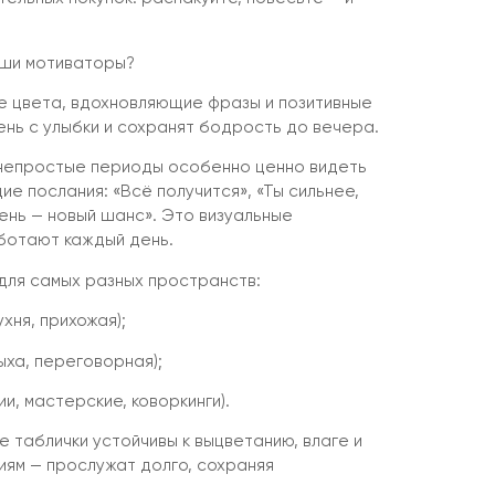
аши мотиваторы?
е цвета, вдохновляющие фразы и позитивные
ень с улыбки и сохранят бодрость до вечера.
 непростые периоды особенно ценно видеть
е послания: «Всё получится», «Ты сильнее,
ень — новый шанс». Это визуальные
ботают каждый день.
для самых разных пространств:
ухня, прихожая);
ыха, переговорная);
и, мастерские, коворкинги).
 таблички устойчивы к выцветанию, влаге и
ям — прослужат долго, сохраняя