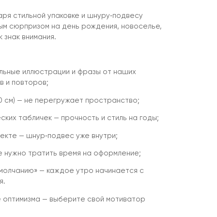
аря стильной упаковке и шнуру‑подвесу
м сюрпризом на день рождения, новоселье,
 знак внимания.
альные иллюстрации и фразы от наших
в и повторов;
0 см) — не перегружает пространство;
ких табличек — прочность и стиль на годы;
лекте — шнур‑подвес уже внутри;
е нужно тратить время на оформление;
умолчанию» — каждое утро начинается с
я.
 оптимизма — выберите свой мотиватор