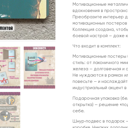
Мотивационные металлич
вдохновения в пространс
Преобразите интерьер д
мотивационных постеров 
Коллекция создана, чтоб
боевой настрой — даже к
Что входит в комплект:
Мотивационные постеры (
стиль: от лаконичного мин
железа — долговечная и 
Не нуждаются в рамках и
повесьте — и наслаждайт
индустриальный акцент в
Подарочная упаковка (бе
открытка) — решение «под
себе.
Шнур‑подвес в подарок —
коробке. Никаких дополни