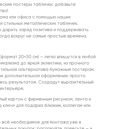
еские постеры таблички: добавьте
тво!
ома или офиса с помощью наших
и стильных металлических табличек.
ы дарить заряд позитива и поддерживать
огда вокруг не самые простые времена.
формат 20×30 см) — легко впишутся в любой
имализма до яркой эклектики, из прочного
стильная альтернатива бумажным постерам.
ли дополнительном оформлении: просто
есь результатом. Создадут выразительный
 интерьере.
лый картон с фирменным рисунком, лента и
 ключ» для подарка близким, коллегам или
 всё необходимое для монтажа уже в
тельных покупок: распакуйте, повесьте — и