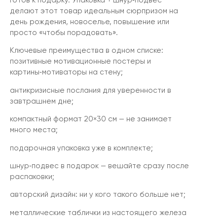
Готов к подарку. Упаковка + шнур‑подвес
делают этот товар идеальным сюрпризом на
день рождения, новоселье, повышение или
просто «чтобы порадовать».
Ключевые преимущества в одном списке:
позитивные мотивационные постеры и
картины‑мотиваторы на стену;
антикризисные послания для уверенности в
завтрашнем дне;
компактный формат 20×30 см — не занимает
много места;
подарочная упаковка уже в комплекте;
шнур‑подвес в подарок — вешайте сразу после
распаковки;
авторский дизайн: ни у кого такого больше нет;
металлические таблички из настоящего железа