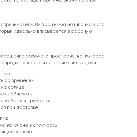
также те, кто ищет оригинальный и готовый
дприниматели. Выбран из-за мотивационного
торый идеально вписывается в рабочую
 украшение рабочего пространства, которое
а продуктивность и не теряет вид годами.
 нет:
ть со временем
 на солнце
чать облезать
тене без инструментов
ся при доставке
пки:
же включена в стоимость
тоящее железо