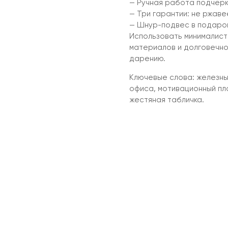
— Ручная работа подчерк
— Три гарантии: не ржаве
— Шнур-подвес в подаро
Использовать минималист
материалов и долговечно
дарению.
Ключевые слова: железны
офиса, мотивационный пла
жестяная табличка.