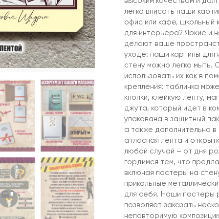
высоким качеством и дол
легко вписать наши карти
офис или кафе, школьный
для интерьера? Яркие и 
делают ваше пространств
уходе: наши картины для 
стену можно легко мыть. 
использовать их как в по
крепления: табличка може
кнопки, клейкую ленту, м
джута, который идет в ко
упакована в защитный пак
а также дополнительно в
атласная лента и открыт
любой случай – от дня р
гордимся тем, что предла
включая постеры на стену
прикольные металлические
для себя. Наши постеры 
позволяет заказать неско
неповторимую композицию