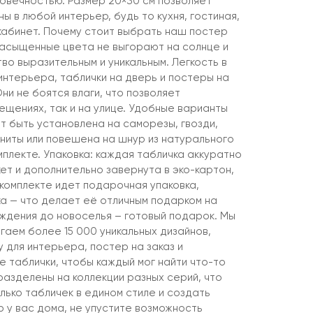
говечностью. Размер 20×30 см позволяет
ны в любой интерьер, будь то кухня, гостиная,
 кабинет. Почему стоит выбрать наш постер
насыщенные цвета не выгорают на солнце и
о выразительным и уникальным. Легкость в
интерьера, таблички на дверь и постеры на
Они не боятся влаги, что позволяет
мещениях, так и на улице. Удобные варианты
т быть установлена на саморезы, гвозди,
агниты или повешена на шнур из натурального
мплекте. Упаковка: каждая табличка аккуратно
ет и дополнительно завернута в эко-картон,
 комплекте идет подарочная упаковка,
ка — что делает её отличным подарком на
ождения до новоселья – готовый подарок. Мы
гаем более 15 000 уникальных дизайнов,
 для интерьера, постер на заказ и
 таблички, чтобы каждый мог найти что-то
разделены на коллекции разных серий, что
лько табличек в едином стиле и создать
 у вас дома, не упустите возможность