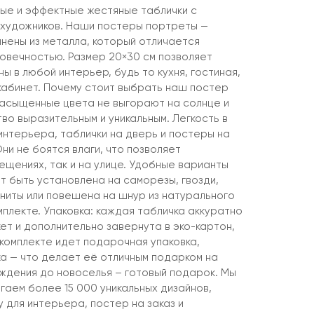
ые и эффектные жестяные таблички с
 художников. Наши постеры портреты —
лнены из металла, который отличается
говечностью. Размер 20×30 см позволяет
ны в любой интерьер, будь то кухня, гостиная,
 кабинет. Почему стоит выбрать наш постер
насыщенные цвета не выгорают на солнце и
о выразительным и уникальным. Легкость в
интерьера, таблички на дверь и постеры на
Они не боятся влаги, что позволяет
мещениях, так и на улице. Удобные варианты
т быть установлена на саморезы, гвозди,
агниты или повешена на шнур из натурального
мплекте. Упаковка: каждая табличка аккуратно
ет и дополнительно завернута в эко-картон,
 комплекте идет подарочная упаковка,
ка — что делает её отличным подарком на
ождения до новоселья – готовый подарок. Мы
гаем более 15 000 уникальных дизайнов,
 для интерьера, постер на заказ и