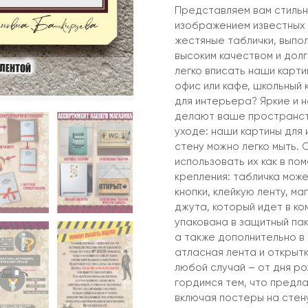
Представляем вам стильн
изображением известных
жестяные таблички, выпо
высоким качеством и дол
легко вписать наши карти
офис или кафе, школьный
для интерьера? Яркие и 
делают ваше пространств
уходе: наши картины для 
стену можно легко мыть. 
использовать их как в по
крепления: табличка може
кнопки, клейкую ленту, м
джута, который идет в ко
упакована в защитный пак
а также дополнительно в
атласная лента и открыт
любой случай – от дня р
гордимся тем, что предла
включая постеры на стену