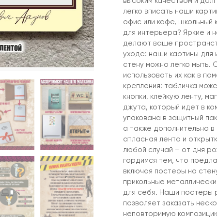
высоким качеством и дол
легко вписать наши карти
офис или кафе, школьный
для интерьера? Яркие и 
делают ваше пространств
уходе: наши картины для 
стену можно легко мыть. 
использовать их как в по
крепления: табличка може
кнопки, клейкую ленту, м
джута, который идет в ко
упакована в защитный пак
а также дополнительно в
атласная лента и открыт
любой случай – от дня р
гордимся тем, что предла
включая постеры на стену
прикольные металлические
для себя. Наши постеры 
позволяет заказать неско
неповторимую композицию