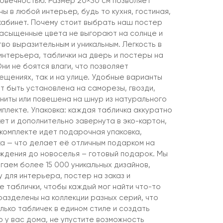
говечностью. Размер 20×30 см позволяет
ны в любой интерьер, будь то кухня, гостиная,
 кабинет. Почему стоит выбрать наш постер
насыщенные цвета не выгорают на солнце и
о выразительным и уникальным. Легкость в
интерьера, таблички на дверь и постеры на
Они не боятся влаги, что позволяет
мещениях, так и на улице. Удобные варианты
т быть установлена на саморезы, гвозди,
агниты или повешена на шнур из натурального
мплекте. Упаковка: каждая табличка аккуратно
ет и дополнительно завернута в эко-картон,
 комплекте идет подарочная упаковка,
ка — что делает её отличным подарком на
ождения до новоселья – готовый подарок. Мы
гаем более 15 000 уникальных дизайнов,
 для интерьера, постер на заказ и
 таблички, чтобы каждый мог найти что-то
разделены на коллекции разных серий, что
лько табличек в едином стиле и создать
 у вас дома, не упустите возможность