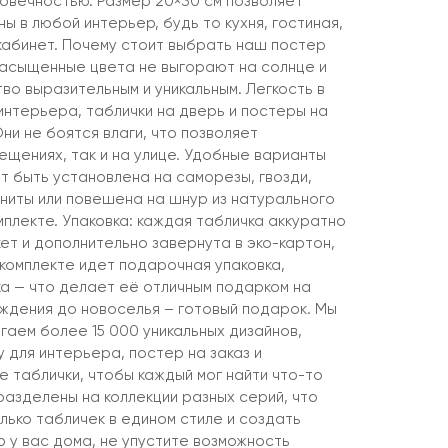
говечностью. Размер 20×30 см позволяет
ны в любой интерьер, будь то кухня, гостиная,
 кабинет. Почему стоит выбрать наш постер
насыщенные цвета не выгорают на солнце и
о выразительным и уникальным. Легкость в
интерьера, таблички на дверь и постеры на
Они не боятся влаги, что позволяет
мещениях, так и на улице. Удобные варианты
т быть установлена на саморезы, гвозди,
агниты или повешена на шнур из натурального
мплекте. Упаковка: каждая табличка аккуратно
ет и дополнительно завернута в эко-картон,
 комплекте идет подарочная упаковка,
ка — что делает её отличным подарком на
ождения до новоселья – готовый подарок. Мы
гаем более 15 000 уникальных дизайнов,
 для интерьера, постер на заказ и
 таблички, чтобы каждый мог найти что-то
разделены на коллекции разных серий, что
лько табличек в едином стиле и создать
 у вас дома, не упустите возможность