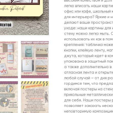
высоким качеством и дол
легко вписать наши карти
офис или кафе, школьный
для интерьера? Яркие и 
делают ваше пространств
уходе: наши картины для 
стену можно легко мыть. 
использовать их как в по
крепления: табличка може
кнопки, клейкую ленту, м
джута, который идет в ко
упакована в защитный пак
а также дополнительно в
атласная лента и открыт
любой случай – от дня р
гордимся тем, что предла
включая постеры на стену
прикольные металлические
для себя. Наши постеры 
позволяет заказать неско
неповторимую композицию