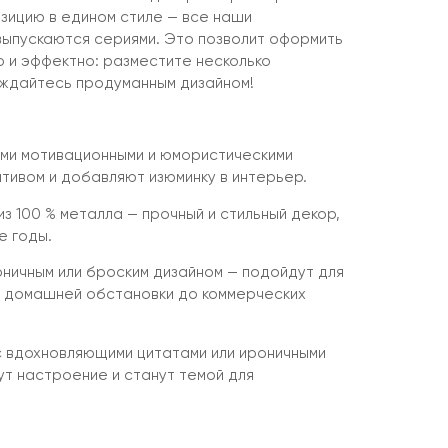
зицию в едином стиле — все наши
выпускаются сериями. Это позволит оформить
 и эффектно: разместите несколько
аждайтесь продуманным дизайном!
ми мотивационными и юмористическими
тивом и добавляют изюминку в интерьер.
з 100 % металла — прочный и стильный декор,
е годы.
оничным или броским дизайном — подойдут для
т домашней обстановки до коммерческих
 вдохновляющими цитатами или ироничными
ут настроение и станут темой для