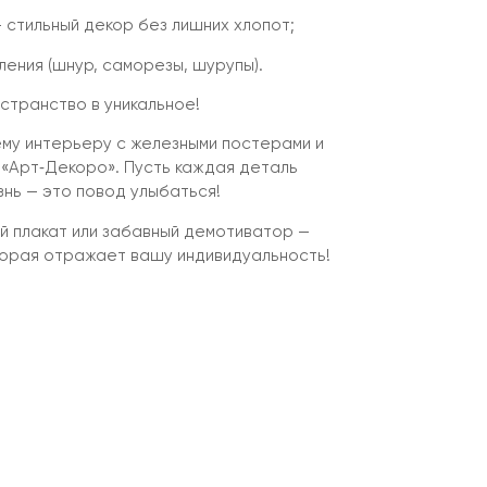
 стильный декор без лишних хлопот;
ения (шнур, саморезы, шурупы).
транство в уникальное!
му интерьеру с железными постерами и
 «Арт‑Декоро». Пусть каждая деталь
знь — это повод улыбаться!
 плакат или забавный демотиватор —
торая отражает вашу индивидуальность!