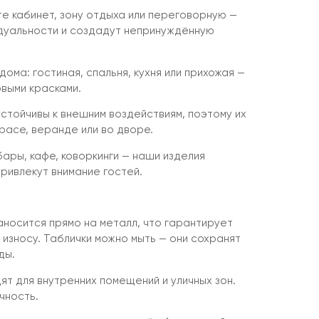
те кабинет, зону отдыха или переговорную —
дуальности и создадут непринуждённую
ома: гостиная, спальня, кухня или прихожая —
овыми красками.
устойчивы к внешним воздействиям, поэтому их
расе, веранде или во дворе.
ары, кафе, коворкинги — наши изделия
ривлекут внимание гостей.
аносится прямо на металл, что гарантирует
 износу. Таблички можно мыть — они сохранят
ды.
т для внутренних помещений и уличных зон.
чность.