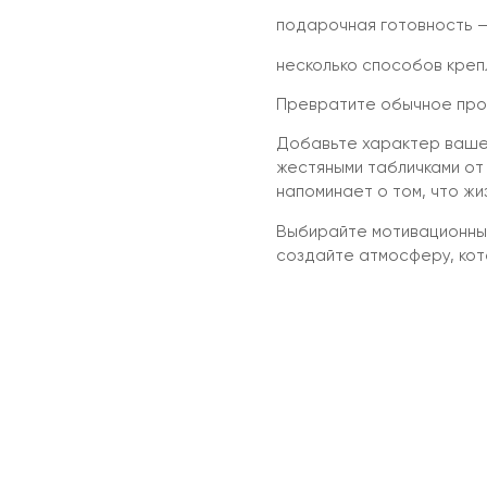
подарочная готовность —
несколько способов крепл
Превратите обычное прос
Добавьте характер ваше
жестяными табличками от
напоминает о том, что жи
Выбирайте мотивационный
создайте атмосферу, ко