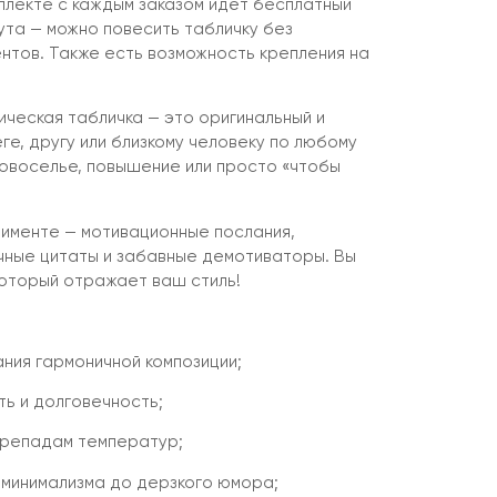
плекте с каждым заказом идёт бесплатный
ута — можно повесить табличку без
нтов. Также есть возможность крепления на
ическая табличка — это оригинальный и
е, другу или близкому человеку по любому
новоселье, повышение или просто «чтобы
именте — мотивационные послания,
чные цитаты и забавные демотиваторы. Вы
который отражает ваш стиль!
ния гармоничной композиции;
ть и долговечность;
перепадам температур;
 минимализма до дерзкого юмора;