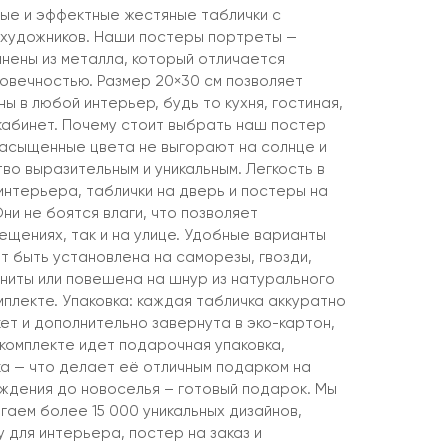
ые и эффектные жестяные таблички с
 художников. Наши постеры портреты —
лнены из металла, который отличается
говечностью. Размер 20×30 см позволяет
ны в любой интерьер, будь то кухня, гостиная,
 кабинет. Почему стоит выбрать наш постер
насыщенные цвета не выгорают на солнце и
о выразительным и уникальным. Легкость в
интерьера, таблички на дверь и постеры на
Они не боятся влаги, что позволяет
мещениях, так и на улице. Удобные варианты
т быть установлена на саморезы, гвозди,
агниты или повешена на шнур из натурального
мплекте. Упаковка: каждая табличка аккуратно
ет и дополнительно завернута в эко-картон,
 комплекте идет подарочная упаковка,
ка — что делает её отличным подарком на
ождения до новоселья – готовый подарок. Мы
гаем более 15 000 уникальных дизайнов,
 для интерьера, постер на заказ и