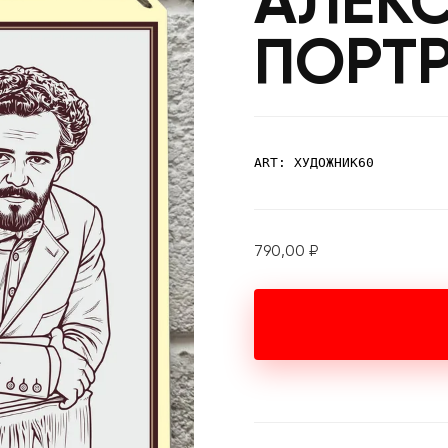
АЛЕК
ПОРТР
ART: ХУДОЖНИК60
790,00
₽