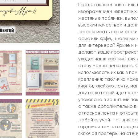
Представляем вам стильн
изображением известных
жестяные таблички, выпо
высоким качеством и дол
легко вписать наши карти
офис или кафе, школьный
для интерьера? Яркие и 
делают ваше пространств
уходе: наши картины для 
стену можно легко мыть. 
использовать их как в по
крепления: табличка може
кнопки, клейкую ленту, м
джута, который идет в ко
упакована в защитный пак
а также дополнительно в
атласная лента и открыт
любой случай – от дня р
гордимся тем, что предла
включая постеры на стену