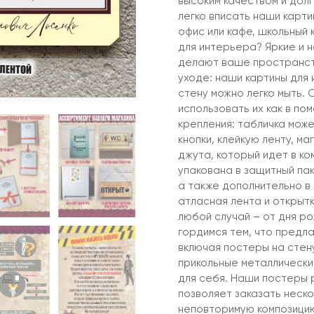
высоким качеством и дол
легко вписать наши карти
офис или кафе, школьный
для интерьера? Яркие и 
делают ваше пространств
уходе: наши картины для 
стену можно легко мыть. 
использовать их как в по
крепления: табличка може
кнопки, клейкую ленту, м
джута, который идет в ко
упакована в защитный пак
а также дополнительно в
атласная лента и открыт
любой случай – от дня р
гордимся тем, что предла
включая постеры на стену
прикольные металлические
для себя. Наши постеры 
позволяет заказать неско
неповторимую композицию