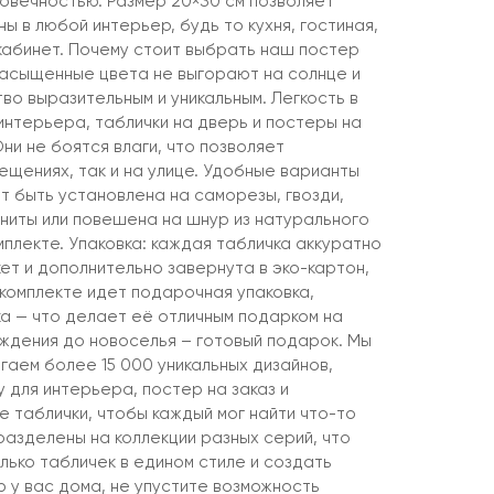
говечностью. Размер 20×30 см позволяет
ны в любой интерьер, будь то кухня, гостиная,
 кабинет. Почему стоит выбрать наш постер
насыщенные цвета не выгорают на солнце и
о выразительным и уникальным. Легкость в
интерьера, таблички на дверь и постеры на
Они не боятся влаги, что позволяет
мещениях, так и на улице. Удобные варианты
т быть установлена на саморезы, гвозди,
агниты или повешена на шнур из натурального
мплекте. Упаковка: каждая табличка аккуратно
ет и дополнительно завернута в эко-картон,
 комплекте идет подарочная упаковка,
ка — что делает её отличным подарком на
ождения до новоселья – готовый подарок. Мы
гаем более 15 000 уникальных дизайнов,
 для интерьера, постер на заказ и
 таблички, чтобы каждый мог найти что-то
разделены на коллекции разных серий, что
лько табличек в едином стиле и создать
 у вас дома, не упустите возможность