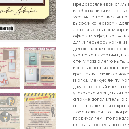
Представляем вам стильн
изображением известных
жестяные таблички, выпо
высоким качеством и дол
легко вписать наши карти
офис или кафе, школьный
для интерьера? Яркие и 
делают ваше пространств
уходе: наши картины для 
стену можно легко мыть. 
использовать их как в по
крепления: табличка може
кнопки, клейкую ленту, м
джута, который идет в ко
упакована в защитный пак
а также дополнительно в
атласная лента и открыт
любой случай – от дня р
гордимся тем, что предла
включая постеры на стену