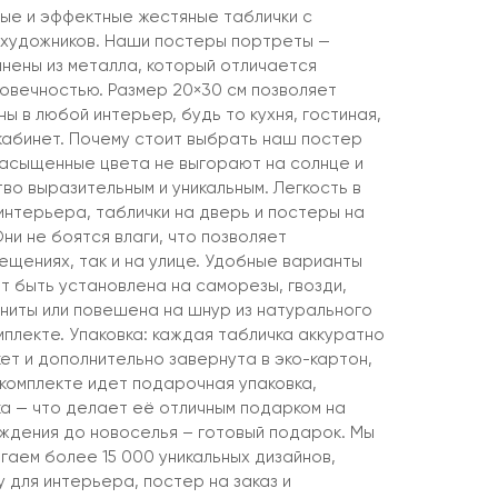
ые и эффектные жестяные таблички с
 художников. Наши постеры портреты —
лнены из металла, который отличается
говечностью. Размер 20×30 см позволяет
ны в любой интерьер, будь то кухня, гостиная,
 кабинет. Почему стоит выбрать наш постер
насыщенные цвета не выгорают на солнце и
о выразительным и уникальным. Легкость в
интерьера, таблички на дверь и постеры на
Они не боятся влаги, что позволяет
мещениях, так и на улице. Удобные варианты
т быть установлена на саморезы, гвозди,
агниты или повешена на шнур из натурального
мплекте. Упаковка: каждая табличка аккуратно
ет и дополнительно завернута в эко-картон,
 комплекте идет подарочная упаковка,
ка — что делает её отличным подарком на
ождения до новоселья – готовый подарок. Мы
гаем более 15 000 уникальных дизайнов,
 для интерьера, постер на заказ и