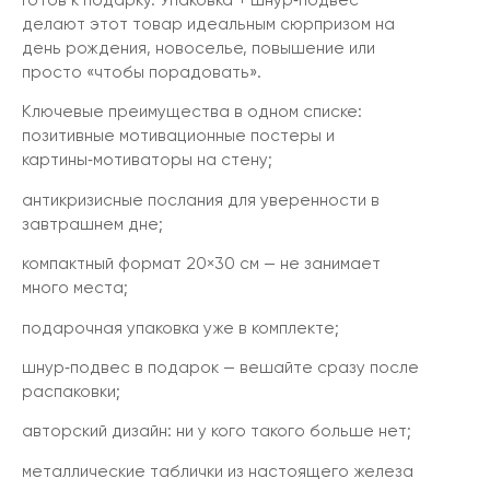
Готов к подарку. Упаковка + шнур‑подвес
делают этот товар идеальным сюрпризом на
день рождения, новоселье, повышение или
просто «чтобы порадовать».
Ключевые преимущества в одном списке:
позитивные мотивационные постеры и
картины‑мотиваторы на стену;
антикризисные послания для уверенности в
завтрашнем дне;
компактный формат 20×30 см — не занимает
много места;
подарочная упаковка уже в комплекте;
шнур‑подвес в подарок — вешайте сразу после
распаковки;
авторский дизайн: ни у кого такого больше нет;
металлические таблички из настоящего железа