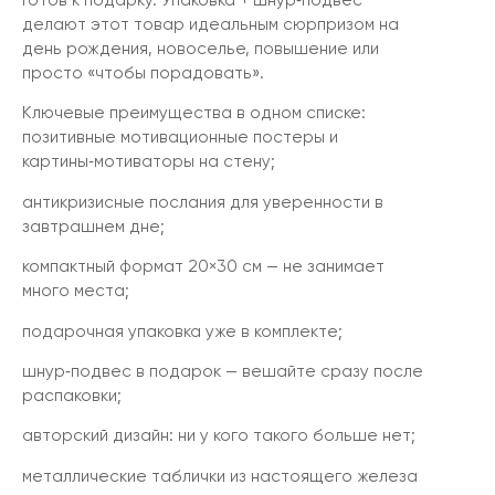
Готов к подарку. Упаковка + шнур‑подвес
делают этот товар идеальным сюрпризом на
день рождения, новоселье, повышение или
просто «чтобы порадовать».
Ключевые преимущества в одном списке:
позитивные мотивационные постеры и
картины‑мотиваторы на стену;
антикризисные послания для уверенности в
завтрашнем дне;
компактный формат 20×30 см — не занимает
много места;
подарочная упаковка уже в комплекте;
шнур‑подвес в подарок — вешайте сразу после
распаковки;
авторский дизайн: ни у кого такого больше нет;
металлические таблички из настоящего железа