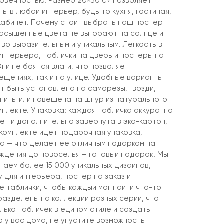
говечностью. Размер 20×30 см позволяет
ны в любой интерьер, будь то кухня, гостиная,
 кабинет. Почему стоит выбрать наш постер
насыщенные цвета не выгорают на солнце и
о выразительным и уникальным. Легкость в
интерьера, таблички на дверь и постеры на
Они не боятся влаги, что позволяет
мещениях, так и на улице. Удобные варианты
т быть установлена на саморезы, гвозди,
агниты или повешена на шнур из натурального
мплекте. Упаковка: каждая табличка аккуратно
ет и дополнительно завернута в эко-картон,
 комплекте идет подарочная упаковка,
ка — что делает её отличным подарком на
ождения до новоселья – готовый подарок. Мы
гаем более 15 000 уникальных дизайнов,
 для интерьера, постер на заказ и
 таблички, чтобы каждый мог найти что-то
разделены на коллекции разных серий, что
лько табличек в едином стиле и создать
 у вас дома, не упустите возможность