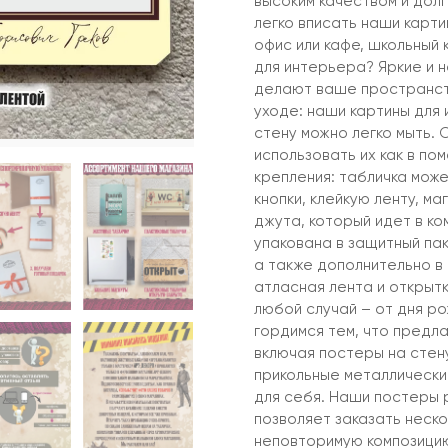
высоким качеством и дол
легко вписать наши карти
офис или кафе, школьный
для интерьера? Яркие и 
делают ваше пространств
уходе: наши картины для 
стену можно легко мыть. 
использовать их как в по
крепления: табличка може
кнопки, клейкую ленту, м
джута, который идет в ко
упакована в защитный пак
а также дополнительно в
атласная лента и открыт
любой случай – от дня р
гордимся тем, что предла
включая постеры на стену
прикольные металлические
для себя. Наши постеры 
позволяет заказать неско
неповторимую композицию