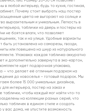
говечностью. Размер 20×30 см позволяет
ны в любой интерьер, будь то кухня, гостиная,
 кабинет. Почему стоит выбрать наш постер
насыщенные цвета не выгорают на солнце и
о выразительным и уникальным. Легкость в
интерьера, таблички на дверь и постеры на
Они не боятся влаги, что позволяет
мещениях, так и на улице. Удобные варианты
т быть установлена на саморезы, гвозди,
агниты или повешена на шнур из натурального
мплекте. Упаковка: каждая табличка аккуратно
ет и дополнительно завернута в эко-картон,
 комплекте идет подарочная упаковка,
ка — что делает её отличным подарком на
ождения до новоселья – готовый подарок. Мы
гаем более 15 000 уникальных дизайнов,
 для интерьера, постер на заказ и
 таблички, чтобы каждый мог найти что-то
разделены на коллекции разных серий, что
лько табличек в едином стиле и создать
 у вас дома, не упустите возможность