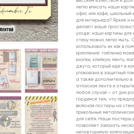
высоким качеством и дол
легко вписать наши карти
офис или кафе, школьный
для интерьера? Яркие и 
делают ваше пространств
уходе: наши картины для 
стену можно легко мыть. 
использовать их как в по
крепления: табличка може
кнопки, клейкую ленту, м
джута, который идет в ко
упакована в защитный пак
а также дополнительно в
атласная лента и открыт
любой случай – от дня р
гордимся тем, что предла
включая постеры на стену
прикольные металлические
для себя. Наши постеры 
позволяет заказать неско
неповторимую композицию