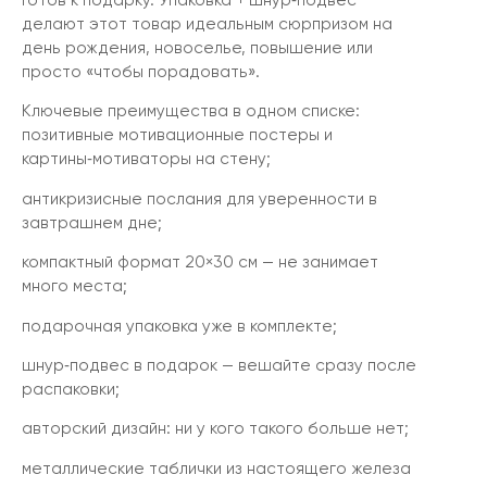
Готов к подарку. Упаковка + шнур‑подвес
делают этот товар идеальным сюрпризом на
день рождения, новоселье, повышение или
просто «чтобы порадовать».
Ключевые преимущества в одном списке:
позитивные мотивационные постеры и
картины‑мотиваторы на стену;
антикризисные послания для уверенности в
завтрашнем дне;
компактный формат 20×30 см — не занимает
много места;
подарочная упаковка уже в комплекте;
шнур‑подвес в подарок — вешайте сразу после
распаковки;
авторский дизайн: ни у кого такого больше нет;
металлические таблички из настоящего железа