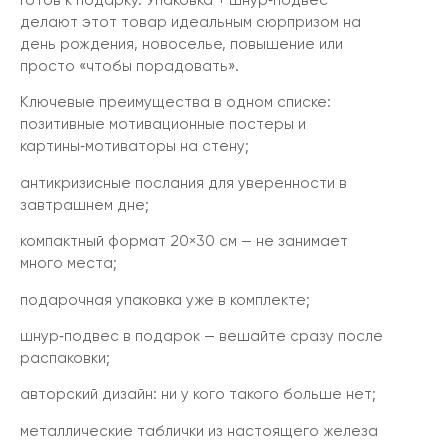
Готов к подарку. Упаковка + шнур‑подвес
делают этот товар идеальным сюрпризом на
день рождения, новоселье, повышение или
просто «чтобы порадовать».
Ключевые преимущества в одном списке:
позитивные мотивационные постеры и
картины‑мотиваторы на стену;
антикризисные послания для уверенности в
завтрашнем дне;
компактный формат 20×30 см — не занимает
много места;
подарочная упаковка уже в комплекте;
шнур‑подвес в подарок — вешайте сразу после
распаковки;
авторский дизайн: ни у кого такого больше нет;
металлические таблички из настоящего железа