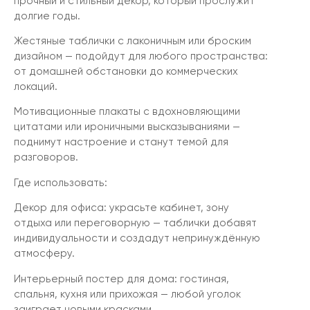
прочный и стильный декор, который прослужит
долгие годы.
Жестяные таблички с лаконичным или броским
дизайном — подойдут для любого пространства:
от домашней обстановки до коммерческих
локаций.
Мотивационные плакаты с вдохновляющими
цитатами или ироничными высказываниями —
поднимут настроение и станут темой для
разговоров.
Где использовать:
Декор для офиса: украсьте кабинет, зону
отдыха или переговорную — таблички добавят
индивидуальности и создадут непринуждённую
атмосферу.
Интерьерный постер для дома: гостиная,
спальня, кухня или прихожая — любой уголок
заиграет новыми красками.