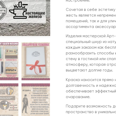
настроение.
Сочетая в себе эстетику
жесть является непремен
помещений, так и для ули
ассортимента аксессуар,
Изделия мастерской Арт-
специальный шнур из нат
каждым заказом как бесп
разнообразить способы и
стену в гостиной или спал
атмосферу, которая отра
выцветают долгие годы.
Краска наносится прямо 
долговечность и надежно
обеспечивает эффектный
очарование.
Подарите возможность до
пространство в уникальн