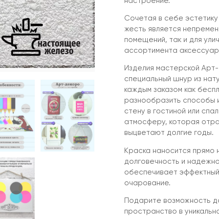
настроение.
Сочетая в себе эстетику
жесть является непремен
помещений, так и для ули
ассортимента аксессуар,
Изделия мастерской Арт-
специальный шнур из нат
каждым заказом как бесп
разнообразить способы и
стену в гостиной или спал
атмосферу, которая отра
выцветают долгие годы.
Краска наносится прямо 
долговечность и надежно
обеспечивает эффектный
очарование.
Подарите возможность до
пространство в уникальн