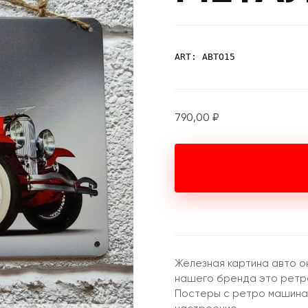
ART: АВТО15
790,00
₽
Железная картина авто о
нашего бренда это ретро
Постеры с ретро машина