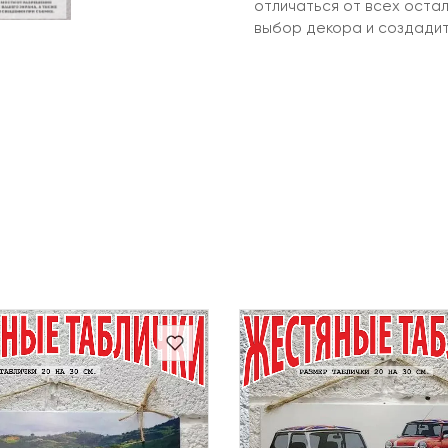
отличаться от всех оста
выбор декора и создади