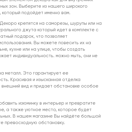
чных зон. Выберите из нашего широкого
 который подойдет именно вам.
Декоро крепятся на саморезы, шурупы или на
урального джута который идет в комплекте с
латный подарок, что позволяет
спользования. Вы можете повесить их на
ьне, кухне или на улице, чтобы создать
жает индивидуальность. можно мыть, они не
на металл. Это гарантирует ее
сть. Красивая и изысканная отделка
 внешний вид и придает обстановке особое
бавить изюминку в интерьер и превратите
ое, а также уютное место, которое будет
льных. В нашем магазине Вы найдёте большой
те превосходную обстановку.