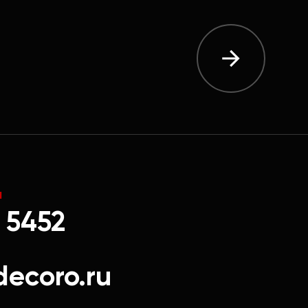
Ы
 5452
decoro.ru