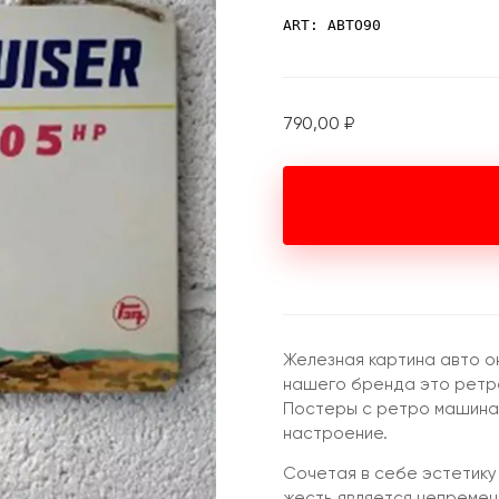
ART: АВТО90
790,00
₽
Железная картина авто о
нашего бренда это ретро
Постеры с ретро машина
настроение.
Сочетая в себе эстетику
жесть является непремен