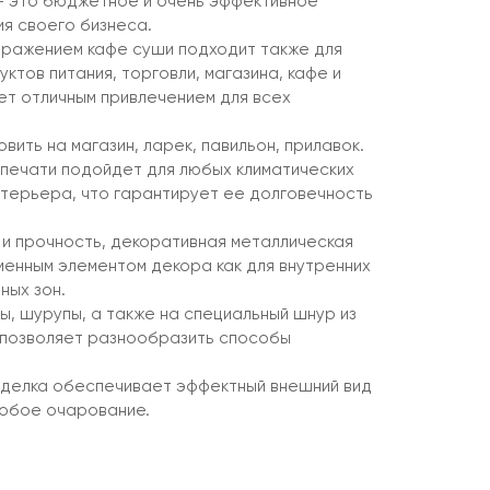
 — это бюджетное и очень эффективное
я своего бизнеса.
бражением кафе суши подходит также для
тов питания, торговли, магазина, кафе и
ет отличным привлечением для всех
.
вить на магазин, ларек, павильон, прилавок.
печати подойдет для любых климатических
интерьера, что гарантирует ее долговечность
 и прочность, декоративная металлическая
менным элементом декора как для внутренних
ных зон.
ы, шурупы, а также на специальный шнур из
 позволяет разнообразить способы
тделка обеспечивает эффектный внешний вид
собое очарование.