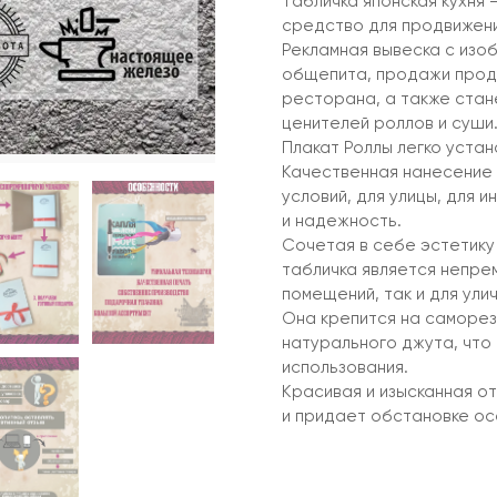
Табличка японская кухня
средство для продвижени
Рекламная вывеска с изо
общепита, продажи продук
ресторана, а также стан
ценителей роллов и суши
Плакат Роллы легко устано
Качественная нанесение 
условий, для улицы, для 
и надежность.
Сочетая в себе эстетику
табличка является непре
помещений, так и для улич
Она крепится на саморез
натурального джута, что
использования.
Красивая и изысканная о
и придает обстановке о