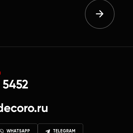
Ы
 5452
decoro.ru
WHATSAPP
TELEGRAM