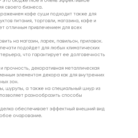
 — это бюджетное и очень эффективное
я своего бизнеса.
бражением кафе суши подходит также для
тов питания, торговли, магазина, кафе и
ет отличным привлечением для всех
.
вить на магазин, ларек, павильон, прилавок.
печати подойдет для любых климатических
интерьера, что гарантирует ее долговечность
 и прочность, декоративная металлическая
менным элементом декора как для внутренних
ных зон.
ы, шурупы, а также на специальный шнур из
 позволяет разнообразить способы
тделка обеспечивает эффектный внешний вид
собое очарование.