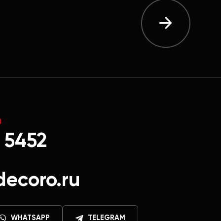
Ы
 5452
decoro.ru
WHATSAPP
TELEGRAM