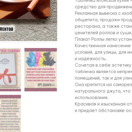
Табличка японская кухня
средство для продвижени
Рекламная вывеска с изо
общепита, продажи продук
ресторана, а также стан
ценителей роллов и суши
Плакат Роллы легко устано
Качественная нанесение 
условий, для улицы, для 
и надежность.
Сочетая в себе эстетику
табличка является непре
помещений, так и для улич
Она крепится на саморез
натурального джута, что
использования.
Красивая и изысканная о
и придает обстановке о