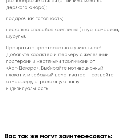
разнообразие стилей (от минимализма до
дерзкого юмора);
подарочная готовность;
несколько способов крепления (шнур, саморезы,
шурупы).
Превратите пространство в уникальное!
Добавьте характер интерьеру с железными
постерами и жестяными табличками от
«Арт‑Декоро». Выбирайте мотивационный
плакат или забавный демотиватор — создайте
атмосферу, отражающую вашу
индивидуальность!
Вас так же могут заинтересовать: