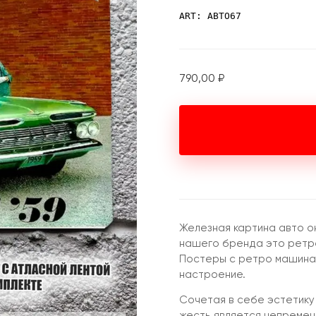
ART: АВТО67
790,00
₽
Железная картина авто о
нашего бренда это ретро
Постеры с ретро машина
настроение.
Сочетая в себе эстетику
жесть является непремен