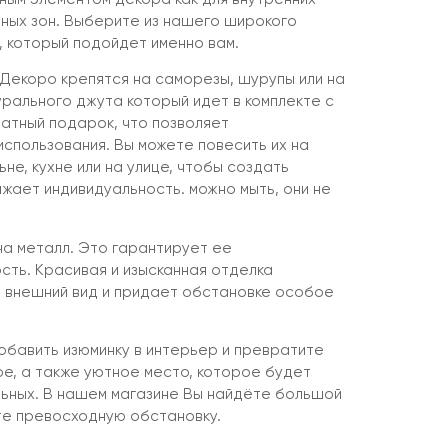
чных зон. Выберите из нашего широкого
 который подойдет именно вам.
Декоро крепятся на саморезы, шурупы или на
урального джута который идет в комплекте с
латный подарок, что позволяет
спользования. Вы можете повесить их на
ьне, кухне или на улице, чтобы создать
жает индивидуальность. можно мыть, они не
на металл. Это гарантирует ее
сть. Красивая и изысканная отделка
 внешний вид и придает обстановке особое
бавить изюминку в интерьер и превратите
ое, а также уютное место, которое будет
льных. В нашем магазине Вы найдёте большой
те превосходную обстановку.