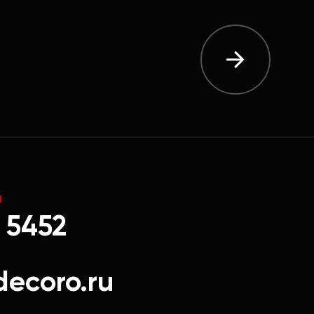
Ы
 5452
decoro.ru