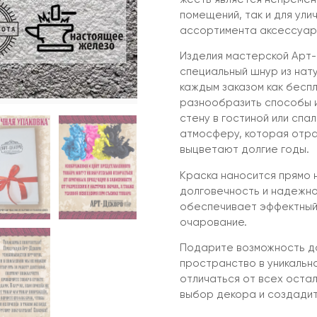
помещений, так и для ули
ассортимента аксессуар,
Изделия мастерской Арт-
специальный шнур из нат
каждым заказом как бесп
разнообразить способы и
стену в гостиной или спал
атмосферу, которая отра
выцветают долгие годы.
Краска наносится прямо 
долговечность и надежно
обеспечивает эффектный
очарование.
Подарите возможность до
пространство в уникальн
отличаться от всех оста
выбор декора и создади