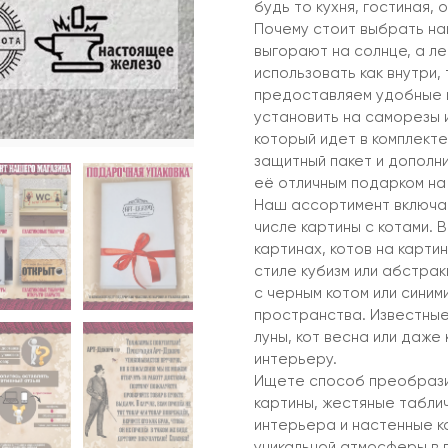
будь то кухня, гостиная, 
Почему стоит выбрать на
выгорают на солнце, а ле
использовать как внутри, 
предоставляем удобные в
установить на саморезы 
который идет в комплекте
защитный пакет и дополни
её отличным подарком на
Наш ассортимент включае
числе картины с котами. 
картинах, котов на картин
стиле кубизм или абстрак
с черным котом или сини
пространства. Известные 
луны, кот весна или даже
интерьеру.
Ищете способ преобрази
картины, жестяные таблич
интерьера и настенные к
уникальной атмосферы в 