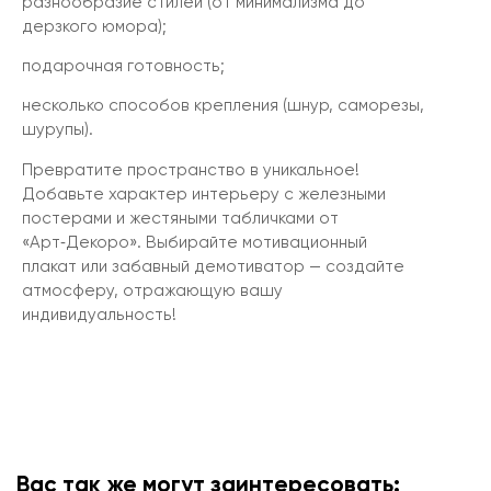
разнообразие стилей (от минимализма до
дерзкого юмора);
подарочная готовность;
несколько способов крепления (шнур, саморезы,
шурупы).
Превратите пространство в уникальное!
Добавьте характер интерьеру с железными
постерами и жестяными табличками от
«Арт‑Декоро». Выбирайте мотивационный
плакат или забавный демотиватор — создайте
атмосферу, отражающую вашу
индивидуальность!
Вас так же могут заинтересовать: