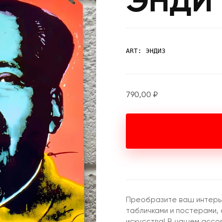
ЭНДИ
ART: ЭНДИ3
790,00
₽
Преобразите ваш интерь
табличками и постерами, 
искусства! В нашем ассо