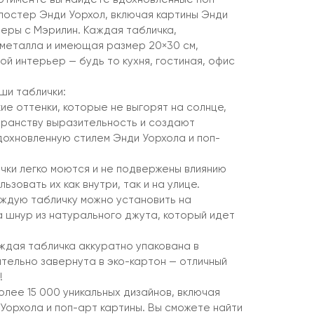
 постер Энди Уорхол, включая картины Энди
теры с Мэрилин. Каждая табличка,
 металла и имеющая размер 20×30 см,
й интерьер — будь то кухня, гостиная, офис
ши таблички:
е оттенки, которые не выгорят на солнце,
ранству выразительность и создают
дохновленную стилем Энди Уорхола и поп-
ички легко моются и не подвержены влиянию
льзовать их как внутри, так и на улице.
аждую табличку можно установить на
а шнур из натурального джута, который идет
аждая табличка аккуратно упакована в
ительно завернута в эко-картон — отличный
!
лее 15 000 уникальных дизайнов, включая
Уорхола и поп-арт картины. Вы сможете найти