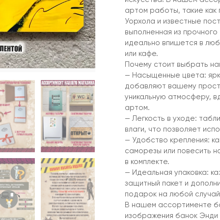
артом работы, такие как
Уорхола и известные пос
выполненная из прочного
идеально впишется в любо
или кафе.
Почему стоит выбрать на
— Насыщенные цвета: ярки
добавляют вашему прост
уникальную атмосферу, в
артом.
— Легкость в уходе: табл
влаги, что позволяет испо
— Удобство крепления: к
саморезы или повесить н
в комплекте.
— Идеальная упаковка: к
защитный пакет и дополн
подарок на любой случай
В нашем ассортименте бо
изображения банок Энди 