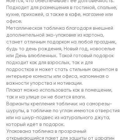
моется, что обеспечивает её долговечность.
Подходит для размещения в гостиной, спальне,
кухне, прихожей, а также в кафе, магазине или
офисе.
Металлическая табличка благодаря внешней
дополнительной эко-упаковке из картона,
станет отличным подарком на любой праздник,
будь то день рождения, Новый год, новоселье
или День влюбленных. Такой готовый подарок
подходит как для взрослых, так и для
подростков и может стать стильным акцентом в
интерьере комнаты или офиса, напоминая о
важности упорства и мотивации.
Плакат можно использовать как в помещении,
так и на улице он не боится влаги.
Варианты крепления таблички: на саморезы-
шурупы, в табличке по углам имеются отверстия
или на шнур-подвес из натурального джута,
который идёт в подарок.
Упакована табличка в прозрачный
открывающийся пакет для защиты от царапин