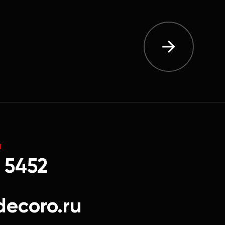
Ы
 5452
decoro.ru