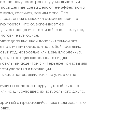
аст вашему пространству уникальность и
и насыщенные цвета делают её эффектной в
 кухня, гостиная, зал или офис. Эта
, созданная с высоким разрешением, не
егко моется, что обеспечивает её
для размещения в гостиной, спальне, кухне,
 магазине или офисе.
благодаря внешней дополнительной эко-
нет отличным подарком на любой праздник,
овый год, новоселье или День влюбленных.
дходит как для взрослых, так и для
ь стильным акцентом в интерьере комнаты или
ости упорства и мотивации.
ь как в помещении, так и на улице он не
ички: на саморезы-шурупы, в табличке по
 или на шнур-подвес из натурального джута,
озрачный открывающийся пакет для защиты от
овке.