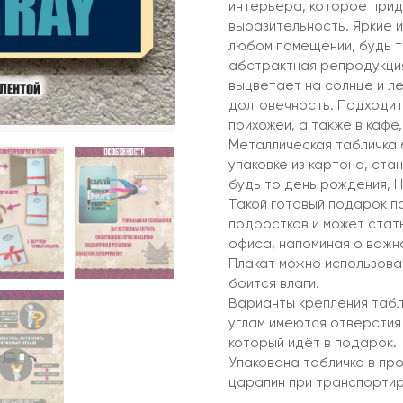
интерьера, которое прид
выразительность. Яркие 
любом помещении, будь то
абстрактная репродукция
выцветает на солнце и л
долговечность. Подходит 
прихожей, а также в кафе,
Металлическая табличка 
упаковке из картона, ста
будь то день рождения, Н
Такой готовый подарок по
подростков и может стат
офиса, напоминая о важн
Плакат можно использоват
боится влаги.
Варианты крепления табл
углам имеются отверстия
который идёт в подарок.
Упакована табличка в пр
царапин при транспортир