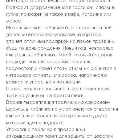
моется, что обеспечивает её долговечность.
Подходит для размещения в гостиной, спальне,
кухне, прихожей, а также в кафе, магазине или
офисе.
Металлическая табличка благодаря внешней
дополнительной эко-упаковке из картона,
станет отличным подарком на любой праздник,
будь то день рождения, Новый год, новоселье
или День влюбленных. Такой готовый подарок
подходит как для взрослых, так и для
подростков и может стать стильным акцентом в
интерьере комнаты или офиса, напоминая о
важности упорства и мотивации.
Плакат можно использовать как в помещении,
так и на улице он не боится влаги.
Варианты крепления таблички: на саморезы-
шурупы, в табличке по углам имеются отверстия
или на шнур-подвес из натурального джута,
который идёт в подарок.
Упакована табличка в прозрачный
открывающийся пакет для защиты от царапин