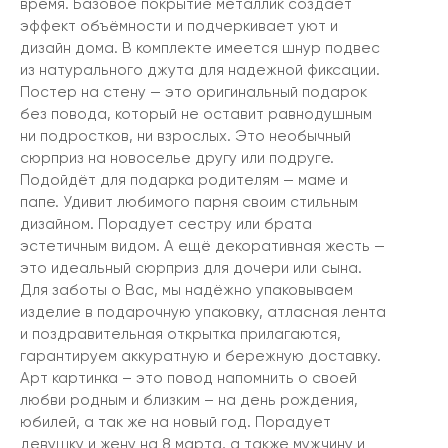
время. Базовое покрытие металлик создает
эффект объёмности и подчеркивает уют и
дизайн дома. В комплекте имеется шнур подвес
из натурального джута для надежной фиксации.
Постер на стену — это оригинальный подарок
без повода, который не оставит равнодушным
ни подростков, ни взрослых. Это необычный
сюрприз на новоселье другу или подруге.
Подойдёт для подарка родителям — маме и
папе. Удивит любимого парня своим стильным
дизайном. Порадует сестру или брата
эстетичным видом. А ещё декоративная жесть —
это идеальный сюрприз для дочери или сына.
Для заботы о Вас, мы надёжно упаковываем
изделие в подарочную упаковку, атласная лента
и поздравительная открытка прилагаются,
гарантируем аккуратную и бережную доставку.
Арт картинка – это повод напомнить о своей
любви родным и близким – на день рождения,
юбилей, а так же на новый год. Порадует
девушку и жену на 8 марта, а также мужчину и